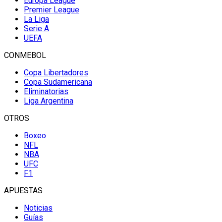
Europa League
Premier League
La Liga
Serie A
UEFA
CONMEBOL
Copa Libertadores
Copa Sudamericana
Eliminatorias
Liga Argentina
OTROS
Boxeo
NFL
NBA
UFC
F1
APUESTAS
Noticias
Guías