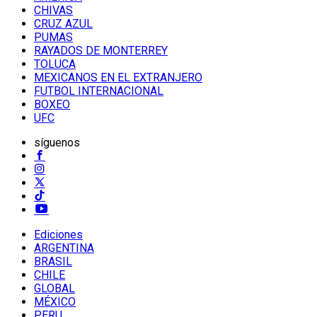
CHIVAS
CRUZ AZUL
PUMAS
RAYADOS DE MONTERREY
TOLUCA
MEXICANOS EN EL EXTRANJERO
FUTBOL INTERNACIONAL
BOXEO
UFC
síguenos
Ediciones
ARGENTINA
BRASIL
CHILE
GLOBAL
MÉXICO
PERU