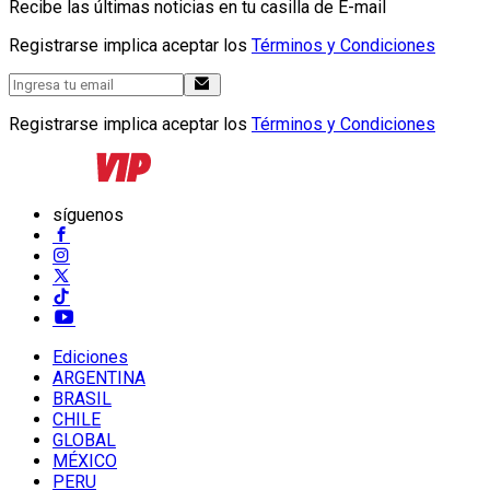
Recibe las últimas noticias en tu casilla de E-mail
Registrarse implica aceptar los
Términos y Condiciones
Registrarse implica aceptar los
Términos y Condiciones
síguenos
Ediciones
ARGENTINA
BRASIL
CHILE
GLOBAL
MÉXICO
PERU