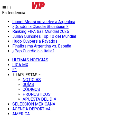
Es tendencia
:
Lionel Messi no vuelve a Argentina
¿Desdén a Claudia Sheinbaum?
Ranking FIFA tras Mundial 2026
Julián Quiñones Top 10 del Mundial
Hugo Cuypers a Rayados
Finalissima Argentina vs. España
¿Pep Guardiola a Italia?
ULTIMAS NOTICIAS
LIGA MX
F1
APUESTAS
NOTICIAS
GUÍAS
CÓDIGOS
PRONÓSTICOS
APUESTA DEL DÍA
SELECCIÓN MEXICANA
AGENDA DEPORTIVA
AMERICA