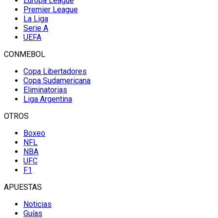
Europa League
Premier League
La Liga
Serie A
UEFA
CONMEBOL
Copa Libertadores
Copa Sudamericana
Eliminatorias
Liga Argentina
OTROS
Boxeo
NFL
NBA
UFC
F1
APUESTAS
Noticias
Guías