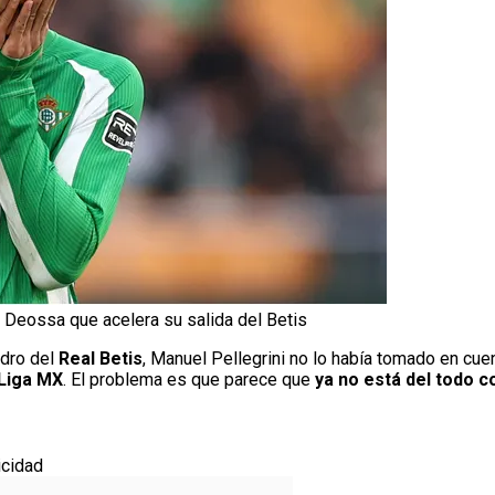
Deossa que acelera su salida del Betis
dro del
Real Betis
, Manuel Pellegrini no lo había tomado en cue
Liga MX
. El problema es que parece que
ya no está del todo c
icidad