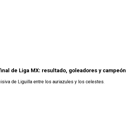
 final de Liga MX: resultado, goleadores y campeón
isiva de Liguilla entre los auriazules y los celestes.