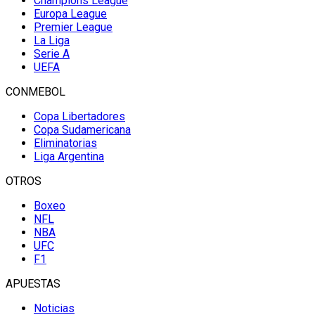
Champions League
Europa League
Premier League
La Liga
Serie A
UEFA
CONMEBOL
Copa Libertadores
Copa Sudamericana
Eliminatorias
Liga Argentina
OTROS
Boxeo
NFL
NBA
UFC
F1
APUESTAS
Noticias