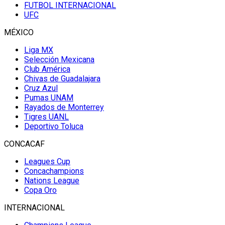
FUTBOL INTERNACIONAL
UFC
MÉXICO
Liga MX
Selección Mexicana
Club América
Chivas de Guadalajara
Cruz Azul
Pumas UNAM
Rayados de Monterrey
Tigres UANL
Deportivo Toluca
CONCACAF
Leagues Cup
Concachampions
Nations League
Copa Oro
INTERNACIONAL