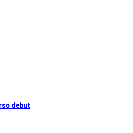
erso debut