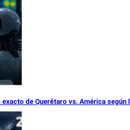
 exacto de Querétaro vs. América según l