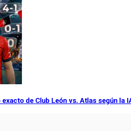
 exacto de Club León vs. Atlas según la I