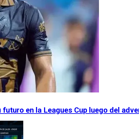
u futuro en la Leagues Cup luego del adv