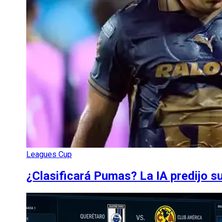
Leagues Cup
¿Clasificará Pumas? La IA predijo s