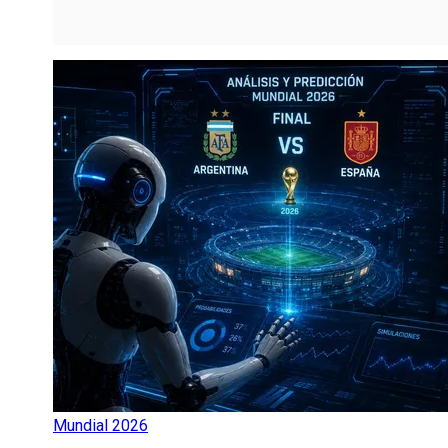
Mundial 2026