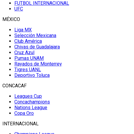
FUTBOL INTERNACIONAL
UFC
MÉXICO
Liga MX
Selección Mexicana
Club América
Chivas de Guadalajara
Cruz Azul
Pumas UNAM
Rayados de Monterrey
Tigres UANL
Deportivo Toluca
CONCACAF
Leagues Cup
Concachampions
Nations League
Copa Oro
INTERNACIONAL