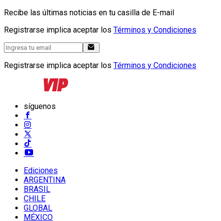
Recibe las últimas noticias en tu casilla de E-mail
Registrarse implica aceptar los
Términos y Condiciones
Registrarse implica aceptar los
Términos y Condiciones
síguenos
Ediciones
ARGENTINA
BRASIL
CHILE
GLOBAL
MÉXICO