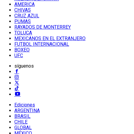
AMERICA
CHIVAS
CRUZ AZUL
PUMAS
RAYADOS DE MONTERREY
TOLUCA
MEXICANOS EN EL EXTRANJERO
FUTBOL INTERNACIONAL
BOXEO
UFC
síguenos
Ediciones
ARGENTINA
BRASIL
CHILE
GLOBAL
MÉXICO