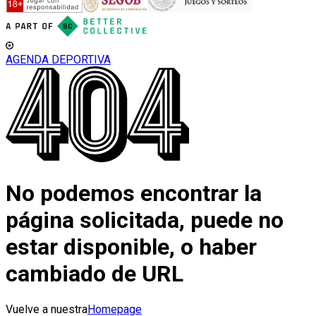
AGENDA DEPORTIVA
No podemos encontrar la
página solicitada, puede no
estar disponible, o haber
cambiado de URL
Vuelve a nuestra
Homepage