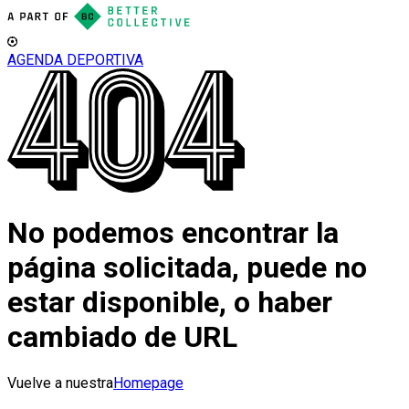
AGENDA DEPORTIVA
No podemos encontrar la
página solicitada, puede no
estar disponible, o haber
cambiado de URL
Vuelve a nuestra
Homepage