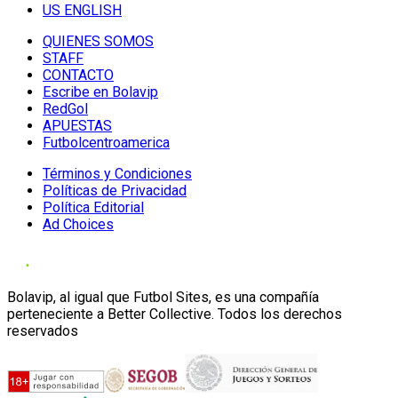
US ENGLISH
QUIENES SOMOS
STAFF
CONTACTO
Escribe en Bolavip
RedGol
APUESTAS
Futbolcentroamerica
Términos y Condiciones
Políticas de Privacidad
Política Editorial
Ad Choices
Bolavip, al igual que Futbol Sites, es una compañía
perteneciente a Better Collective. Todos los derechos
reservados