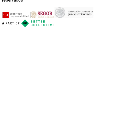
reservados