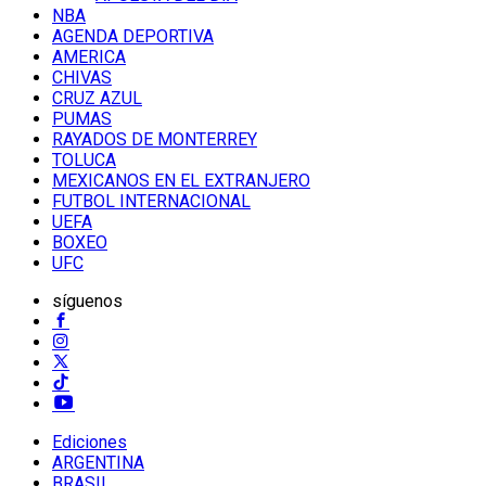
NBA
AGENDA DEPORTIVA
AMERICA
CHIVAS
CRUZ AZUL
PUMAS
RAYADOS DE MONTERREY
TOLUCA
MEXICANOS EN EL EXTRANJERO
FUTBOL INTERNACIONAL
UEFA
BOXEO
UFC
síguenos
Ediciones
ARGENTINA
BRASIL