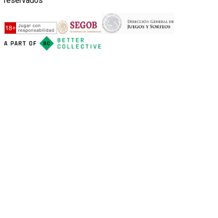
reservados