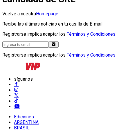
Vuelve a nuestra
Homepage
Recibe las últimas noticias en tu casilla de E-mail
Registrarse implica aceptar los
Términos y Condiciones
Registrarse implica aceptar los
Términos y Condiciones
síguenos
Ediciones
ARGENTINA
BRASIL