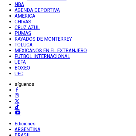
NBA
AGENDA DEPORTIVA
AMERICA
CHIVAS
CRUZ AZUL
PUMAS
RAYADOS DE MONTERREY
TOLUCA
MEXICANOS EN EL EXTRANJERO
FUTBOL INTERNACIONAL
UEFA
BOXEO
UFC
síguenos
Ediciones
ARGENTINA
BRASIL