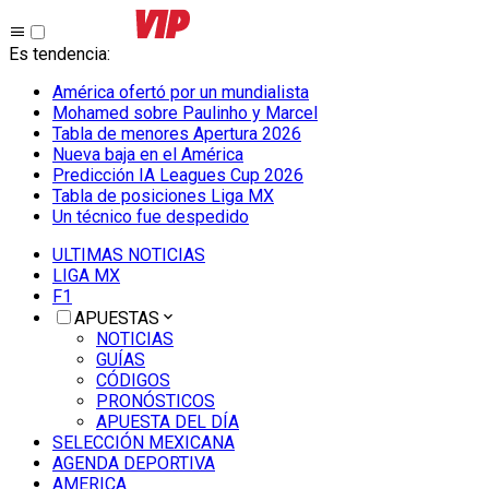
Es tendencia
:
América ofertó por un mundialista
Mohamed sobre Paulinho y Marcel
Tabla de menores Apertura 2026
Nueva baja en el América
Predicción IA Leagues Cup 2026
Tabla de posiciones Liga MX
Un técnico fue despedido
ULTIMAS NOTICIAS
LIGA MX
F1
APUESTAS
NOTICIAS
GUÍAS
CÓDIGOS
PRONÓSTICOS
APUESTA DEL DÍA
SELECCIÓN MEXICANA
AGENDA DEPORTIVA
AMERICA