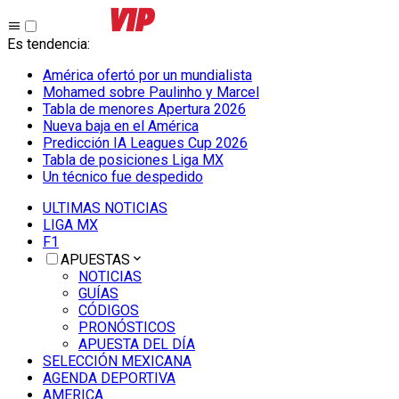
Es tendencia
:
América ofertó por un mundialista
Mohamed sobre Paulinho y Marcel
Tabla de menores Apertura 2026
Nueva baja en el América
Predicción IA Leagues Cup 2026
Tabla de posiciones Liga MX
Un técnico fue despedido
ULTIMAS NOTICIAS
LIGA MX
F1
APUESTAS
NOTICIAS
GUÍAS
CÓDIGOS
PRONÓSTICOS
APUESTA DEL DÍA
SELECCIÓN MEXICANA
AGENDA DEPORTIVA
AMERICA