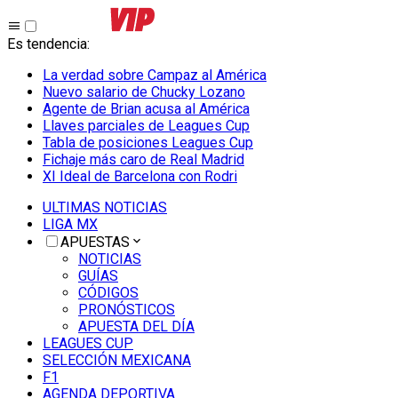
Es tendencia
:
La verdad sobre Campaz al América
Nuevo salario de Chucky Lozano
Agente de Brian acusa al América
Llaves parciales de Leagues Cup
Tabla de posiciones Leagues Cup
Fichaje más caro de Real Madrid
XI Ideal de Barcelona con Rodri
ULTIMAS NOTICIAS
LIGA MX
APUESTAS
NOTICIAS
GUÍAS
CÓDIGOS
PRONÓSTICOS
APUESTA DEL DÍA
LEAGUES CUP
SELECCIÓN MEXICANA
F1
AGENDA DEPORTIVA