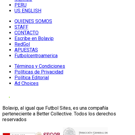
PERU
US ENGLISH
QUIENES SOMOS
STAFF
CONTACTO
Escribe en Bolavip
RedGol
APUESTAS
Futbolcentroamerica
Términos y Condiciones
Políticas de Privacidad
Política Editorial
Ad Choices
Bolavip, al igual que Futbol Sites, es una compañía
perteneciente a Better Collective. Todos los derechos
reservados