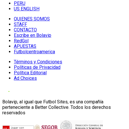
PERU
US ENGLISH
QUIENES SOMOS
STAFF
CONTACTO
Escribe en Bolavip
RedGol
APUESTAS
Futbolcentroamerica
Términos y Condiciones
Políticas de Privacidad
Política Editorial
Ad Choices
Bolavip, al igual que Futbol Sites, es una compañía
perteneciente a Better Collective. Todos los derechos
reservados