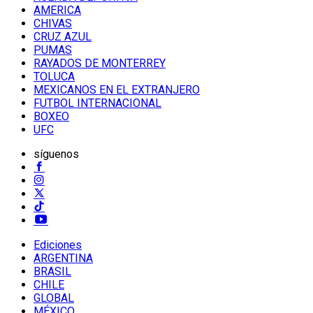
AMERICA
CHIVAS
CRUZ AZUL
PUMAS
RAYADOS DE MONTERREY
TOLUCA
MEXICANOS EN EL EXTRANJERO
FUTBOL INTERNACIONAL
BOXEO
UFC
síguenos
Ediciones
ARGENTINA
BRASIL
CHILE
GLOBAL
MÉXICO