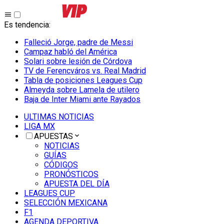
Es tendencia
:
Falleció Jorge, padre de Messi
Campaz habló del América
Solari sobre lesión de Córdova
TV de Ferencváros vs. Real Madrid
Tabla de posiciones Leagues Cup
Almeyda sobre Lamela de utilero
Baja de Inter Miami ante Rayados
ULTIMAS NOTICIAS
LIGA MX
APUESTAS
NOTICIAS
GUÍAS
CÓDIGOS
PRONÓSTICOS
APUESTA DEL DÍA
LEAGUES CUP
SELECCIÓN MEXICANA
F1
AGENDA DEPORTIVA