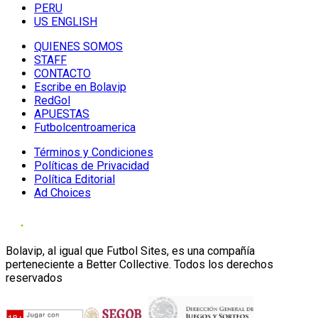
PERU
US ENGLISH
QUIENES SOMOS
STAFF
CONTACTO
Escribe en Bolavip
RedGol
APUESTAS
Futbolcentroamerica
Términos y Condiciones
Políticas de Privacidad
Política Editorial
Ad Choices
Bolavip, al igual que Futbol Sites, es una compañía
perteneciente a Better Collective. Todos los derechos
reservados