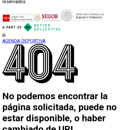
reservados
AGENDA DEPORTIVA
No podemos encontrar la
página solicitada, puede no
estar disponible, o haber
cambiado de URL