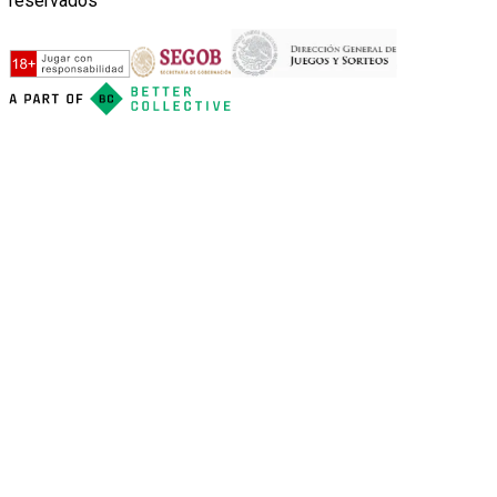
reservados