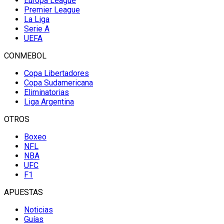
Europa League
Premier League
La Liga
Serie A
UEFA
CONMEBOL
Copa Libertadores
Copa Sudamericana
Eliminatorias
Liga Argentina
OTROS
Boxeo
NFL
NBA
UFC
F1
APUESTAS
Noticias
Guías