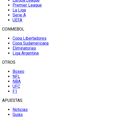
Europa League
Premier League
La Liga
Serie A
UEFA
CONMEBOL
Copa Libertadores
Copa Sudamericana
Eliminatorias
Liga Argentina
OTROS
Boxeo
NFL
NBA
UFC
F1
APUESTAS
Noticias
Guías