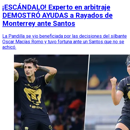
¡ESCÁNDALO! Experto en arbitraje
DEMOSTRÓ AYUDAS a Rayados de
Monterrey ante Santos
La Pandilla se vio beneficiada por las decisiones del silbante
Oscar Macías Romo y tuvo fortuna ante un Santos que no se
achicó.