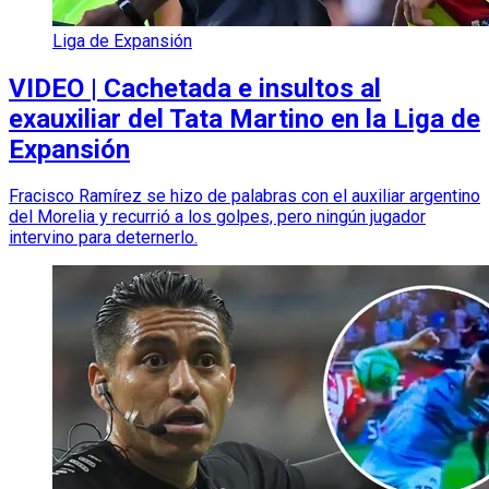
Liga de Expansión
VIDEO | Cachetada e insultos al
exauxiliar del Tata Martino en la Liga de
Expansión
Fracisco Ramírez se hizo de palabras con el auxiliar argentino
del Morelia y recurrió a los golpes, pero ningún jugador
intervino para deternerlo.