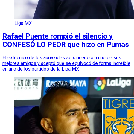
Liga MX
Rafael Puente rompió el silencio y
CONFESÓ LO PEOR que hizo en Pumas
El extécnico de los auriazules se sinceró con uno de sus
mejores amigos y aceptó que se equivocó de forma increíble
en uno de los partidos de la Liga MX