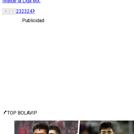
finalde la Liga MX.
2
3
23
24
1
Publicidad
TOP BOLAVIP