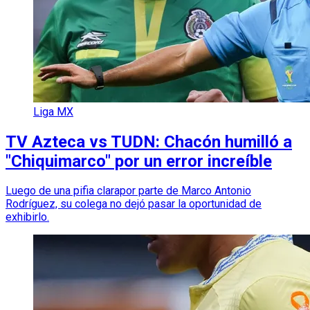
Liga MX
TV Azteca vs TUDN: Chacón humilló a
"Chiquimarco" por un error increíble
Luego de una pifia clarapor parte de Marco Antonio
Rodríguez, su colega no dejó pasar la oportunidad de
exhibirlo.