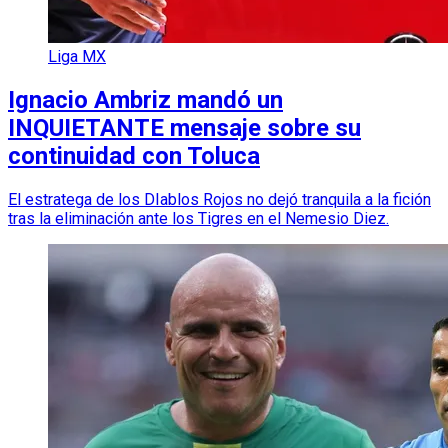
Liga MX
Ignacio Ambriz mandó un
INQUIETANTE mensaje sobre su
continuidad con Toluca
El estratega de los DIablos Rojos no dejó tranquila a la fición
tras la eliminación ante los Tigres en el Nemesio Diez.