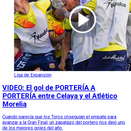
Liga de Expansión
VIDEO: El gol de PORTERÍA A
PORTERÍA entre Celaya y el Atlético
Morelia
Cuando parecía que los Toros cnseguían el empate para
avanzar a la Gran Final, un zapatazo del portero nos dejó uno
de los mejores goles del año.