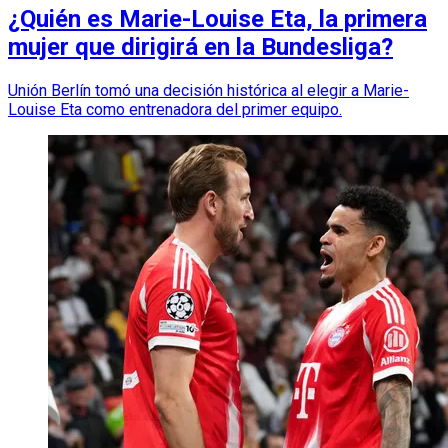
¿Quién es Marie-Louise Eta, la primera
mujer que dirigirá en la Bundesliga?
Unión Berlín tomó una decisión histórica al elegir a Marie-
Louise Eta como entrenadora del primer equipo.