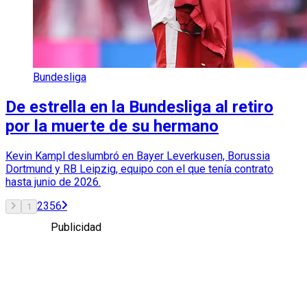
Bundesliga
De estrella en la Bundesliga al retiro
por la muerte de su hermano
Kevin Kampl deslumbró en Bayer Leverkusen, Borussia
Dortmund y RB Leipzig, equipo con el que tenía contrato
hasta junio de 2026.
2
3
5
6
1
Publicidad