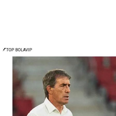
TOP BOLAVIP