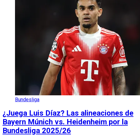
Bundesliga
¿Juega Luis Díaz? Las alineaciones de
Bayern Múnich vs. Heidenheim por la
Bundesliga 2025/26