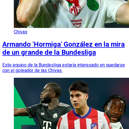
Chivas
Armando 'Hormiga' González en la mira
de un grande de la Bundesliga
Este equipo de la Bundesliga estaría interesado en quedarse
con el goleador de las Chivas.