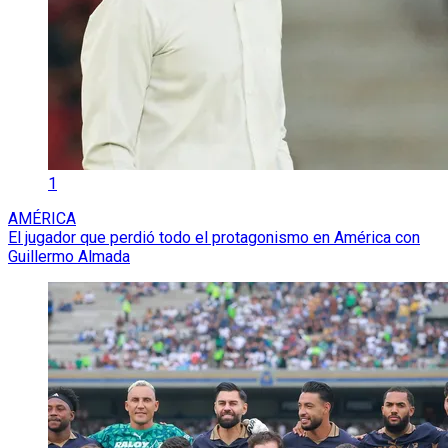
1
AMÉRICA
El jugador que perdió todo el protagonismo en América con
Guillermo Almada