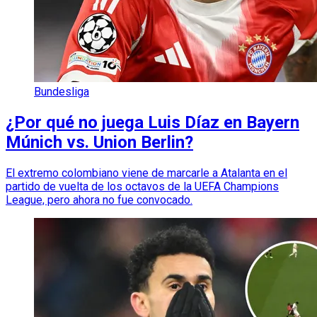
Bundesliga
¿Por qué no juega Luis Díaz en Bayern
Múnich vs. Union Berlin?
El extremo colombiano viene de marcarle a Atalanta en el
partido de vuelta de los octavos de la UEFA Champions
League, pero ahora no fue convocado.