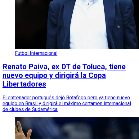
Futbol Internacional
Renato Paiva, ex DT de Toluca, tiene
nuevo equipo y dirigirá la Copa
Libertadores
El entrenador portugués dejó Botafogo pero ya tiene nuevo
equipo en Brasil y dirigirá el máximo certamen internacional
de clubes de Sudamérica.