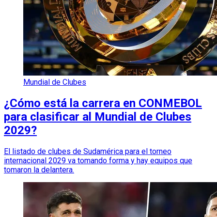
Mundial de Clubes
¿Cómo está la carrera en CONMEBOL
para clasificar al Mundial de Clubes
2029?
El listado de clubes de Sudamérica para el torneo
internacional 2029 va tomando forma y hay equipos que
tomaron la delantera.