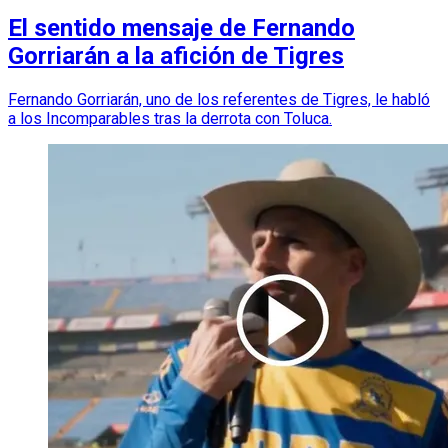
El sentido mensaje de Fernando
Gorriarán a la afición de Tigres
Fernando Gorriarán, uno de los referentes de Tigres, le habló
a los Incomparables tras la derrota con Toluca.