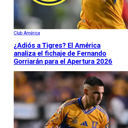
Club América
¿Adiós a Tigres? El América
analiza el fichaje de Fernando
Gorriarán para el Apertura 2026