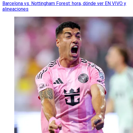
Barcelona vs. Nottingham Forest: hora, dónde ver EN VIVO y
alineaciones