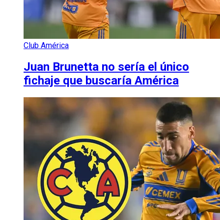
Club América
Juan Brunetta no sería el único
fichaje que buscaría América