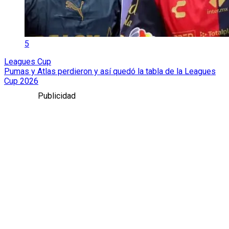
5
Leagues Cup
Pumas y Atlas perdieron y así quedó la tabla de la Leagues
Cup 2026
Publicidad