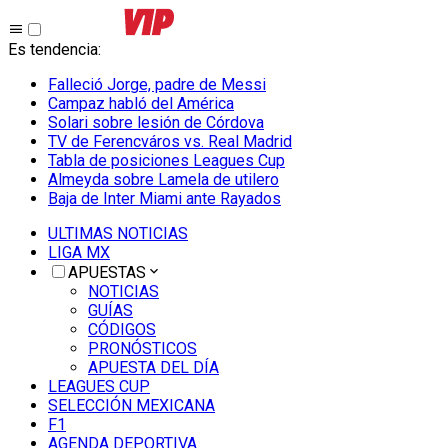
Es tendencia
:
Falleció Jorge, padre de Messi
Campaz habló del América
Solari sobre lesión de Córdova
TV de Ferencváros vs. Real Madrid
Tabla de posiciones Leagues Cup
Almeyda sobre Lamela de utilero
Baja de Inter Miami ante Rayados
ULTIMAS NOTICIAS
LIGA MX
APUESTAS
NOTICIAS
GUÍAS
CÓDIGOS
PRONÓSTICOS
APUESTA DEL DÍA
LEAGUES CUP
SELECCIÓN MEXICANA
F1
AGENDA DEPORTIVA