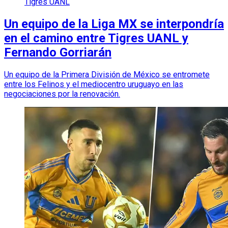
Tigres UANL
Un equipo de la Liga MX se interpondría
en el camino entre Tigres UANL y
Fernando Gorriarán
Un equipo de la Primera División de México se entromete
entre los Felinos y el mediocentro uruguayo en las
negociaciones por la renovación.