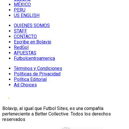
MÉXICO
PERU
US ENGLISH
QUIENES SOMOS
STAFF
CONTACTO
Escribe en Bolavip
RedGol
APUESTAS
Futbolcentroamerica
Términos y Condiciones
Políticas de Privacidad
Política Editorial
Ad Choices
Bolavip, al igual que Futbol Sites, es una compañía
perteneciente a Better Collective. Todos los derechos
reservados