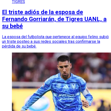
TIGRES
El triste adiós de la esposa de
Fernando Gorriarán, de Tigres UANL, a
su bebé
La esposa del futbolista que pertenece al equipo felino subió
un triste posteo a sus redes sociales tras confirmarse la
pérdida de su bebé.