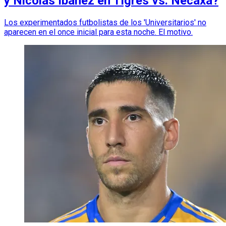
y Nicolás Ibáñez en Tigres vs. Necaxa?
Los experimentados futbolistas de los 'Universitarios' no
aparecen en el once inicial para esta noche. El motivo.