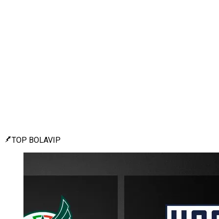
TOP BOLAVIP