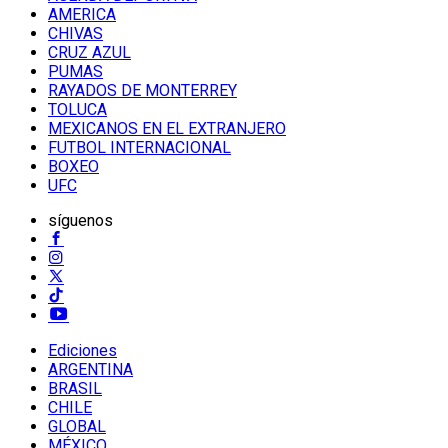
AMERICA
CHIVAS
CRUZ AZUL
PUMAS
RAYADOS DE MONTERREY
TOLUCA
MEXICANOS EN EL EXTRANJERO
FUTBOL INTERNACIONAL
BOXEO
UFC
síguenos
Ediciones
ARGENTINA
BRASIL
CHILE
GLOBAL
MÉXICO