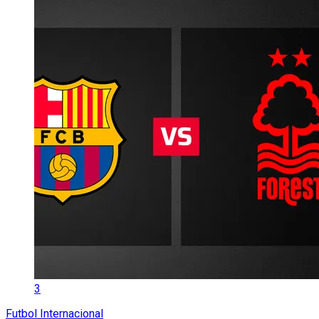
3
Futbol Internacional