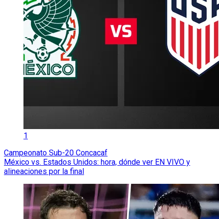
1
Campeonato Sub-20 Concacaf
México vs. Estados Unidos: hora, dónde ver EN VIVO y
alineaciones por la final