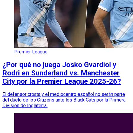
Premier League
¿Por qué no juega Josko Gvardiol y
Rodri en Sunderland vs. Manchester
City por la Premier League 2025-26?
El defensor croata y el mediocentro español no serán parte
del duelo de los Citizens ante los Black Cats por la Primera
División de Inglaterra.