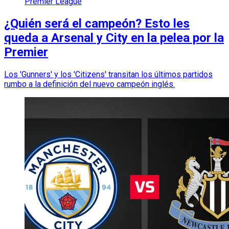
Premier League
¿Quién será el campeón? Esto les
queda a Arsenal y City en la pelea por la
Premier
Los 'Gunners' y los 'Citizens' transitan los últimos partidos
rumbo a la definición del nuevo campeón inglés.