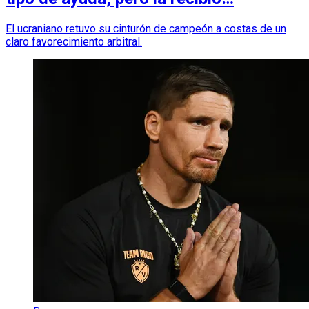
El ucraniano retuvo su cinturón de campeón a costas de un
claro favorecimiento arbitral.