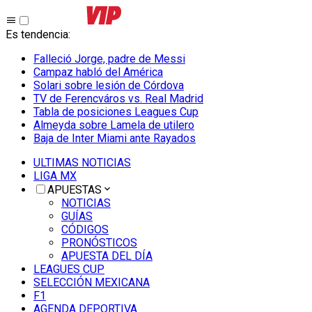
Es tendencia
:
Falleció Jorge, padre de Messi
Campaz habló del América
Solari sobre lesión de Córdova
TV de Ferencváros vs. Real Madrid
Tabla de posiciones Leagues Cup
Almeyda sobre Lamela de utilero
Baja de Inter Miami ante Rayados
ULTIMAS NOTICIAS
LIGA MX
APUESTAS
NOTICIAS
GUÍAS
CÓDIGOS
PRONÓSTICOS
APUESTA DEL DÍA
LEAGUES CUP
SELECCIÓN MEXICANA
F1
AGENDA DEPORTIVA