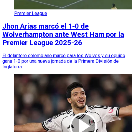
Premier League
Jhon Arias marcó el 1-0 de
Wolverhampton ante West Ham por la
Premier League 2025-26
El delantero colombiano marcó para los Wolves y su equipo
gana 1-0 por una nueva jornada de la Primera División de
Inglaterra.