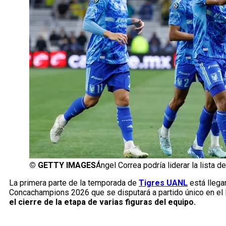
©
GETTY IMAGES
Ángel Correa podría liderar la lista d
La primera parte de la temporada de
Tigres UANL
está llegan
Concachampions 2026 que se disputará a partido único en el 
el cierre de la etapa de varias figuras del equipo.