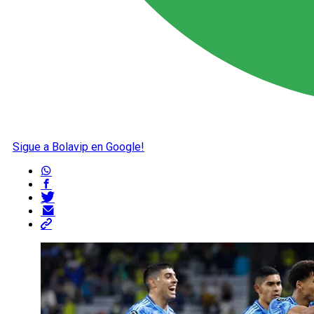
Sigue a Bolavip en Google!