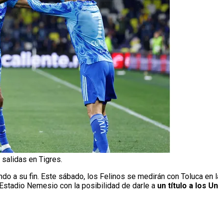
e salidas en Tigres.
do a su fin. Este sábado, los Felinos se medirán con Toluca en la
Estadio Nemesio con la posibilidad de darle a
un título a los U