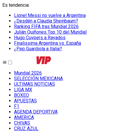
Es tendencia
:
Lionel Messi no vuelve a Argentina
¿Desdén a Claudia Sheinbaum?
Ranking FIFA tras Mundial 2026
Julián Quiñones Top 10 del Mundial
Hugo Cuypers a Rayados
Finalissima Argentina vs. España
¿Pep Guardiola a Italia?
Mundial 2026
SELECCIÓN MEXICANA
ULTIMAS NOTICIAS
LIGA MX
BOXEO
APUESTAS
F1
AGENDA DEPORTIVA
AMERICA
CHIVAS
CRUZ AZUL