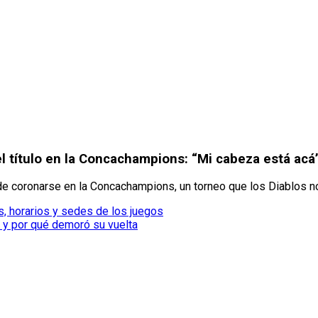
el título en la Concachampions: “Mi cabeza está acá
 de coronarse en la Concachampions, un torneo que los Diablos 
as, horarios y sedes de los juegos
o y por qué demoró su vuelta