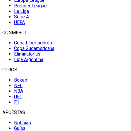
Europa League
Premier League
La Liga
Serie A
UEFA
CONMEBOL
Copa Libertadores
Copa Sudamericana
Eliminatorias
Liga Argentina
OTROS
Boxeo
NFL
NBA
UFC
F1
APUESTAS
Noticias
Guías