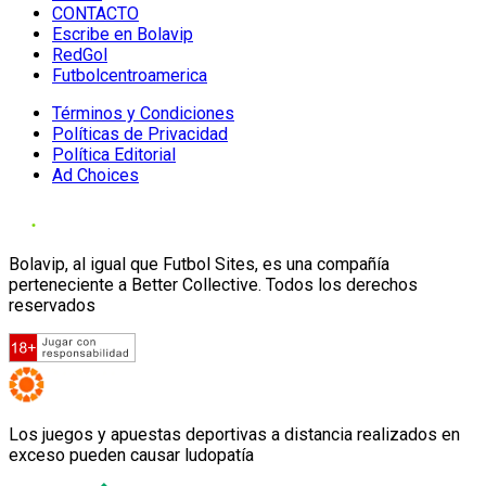
CONTACTO
Escribe en Bolavip
RedGol
Futbolcentroamerica
Términos y Condiciones
Políticas de Privacidad
Política Editorial
Ad Choices
Bolavip, al igual que Futbol Sites, es una compañía
perteneciente a Better Collective. Todos los derechos
reservados
Los juegos y apuestas deportivas a distancia realizados en
exceso pueden causar ludopatía