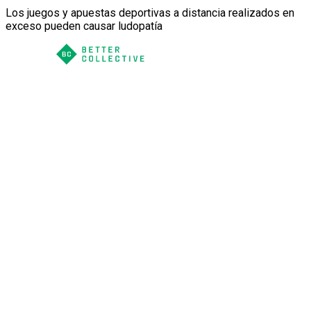
Los juegos y apuestas deportivas a distancia realizados en
exceso pueden causar ludopatía