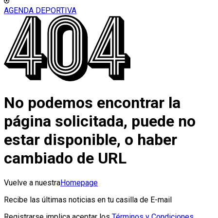
AGENDA DEPORTIVA
No podemos encontrar la
página solicitada, puede no
estar disponible, o haber
cambiado de URL
Vuelve a nuestra
Homepage
Recibe las últimas noticias en tu casilla de E-mail
Registrarse implica aceptar los
Términos y Condiciones