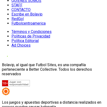
QUIENES SOMOS
STAFF
CONTACTO
Escribe en Bolavip
RedGol
Futbolcentroamerica
Términos y Condiciones
Políticas de Privacidad
Política Editorial
Ad Choices
Bolavip, al igual que Futbol Sites, es una compañía
perteneciente a Better Collective. Todos los derechos
reservados
Los juegos y apuestas deportivas a distancia realizados en
exceso pueden causar ludopatía