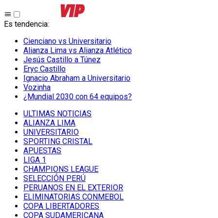
Es tendencia
:
Cienciano vs Universitario
Alianza Lima vs Alianza Atlético
Jesús Castillo a Túnez
Eryc Castillo
Ignacio Abraham a Universitario
Vozinha
¿Mundial 2030 con 64 equipos?
ULTIMAS NOTICIAS
ALIANZA LIMA
UNIVERSITARIO
SPORTING CRISTAL
APUESTAS
LIGA 1
CHAMPIONS LEAGUE
SELECCIÓN PERÚ
PERUANOS EN EL EXTERIOR
ELIMINATORIAS CONMEBOL
COPA LIBERTADORES
COPA SUDAMERICANA