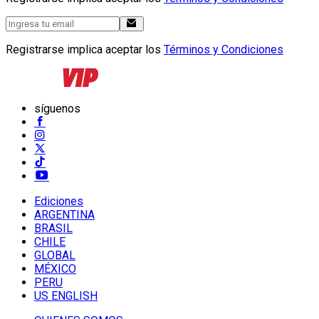
Registrarse implica aceptar los
Términos y Condiciones
síguenos
Ediciones
ARGENTINA
BRASIL
CHILE
GLOBAL
MÉXICO
PERU
US ENGLISH