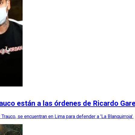
auco están a las órdenes de Ricardo Gar
Trauco, se encuentran en Lima para defender a 'La Blanquirroja'.