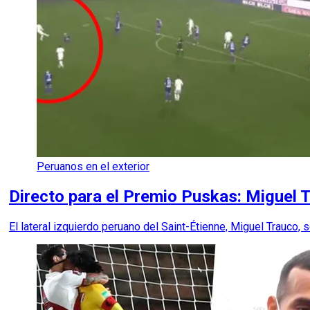
Peruanos en el exterior
Directo para el Premio Puskas: Miguel
El lateral izquierdo peruano del Saint-Étienne, Miguel Trauco, se