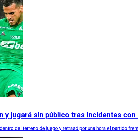
n y jugará sin público tras incidentes con
dentro del terreno de juego y retrasó por una hora el partido fre