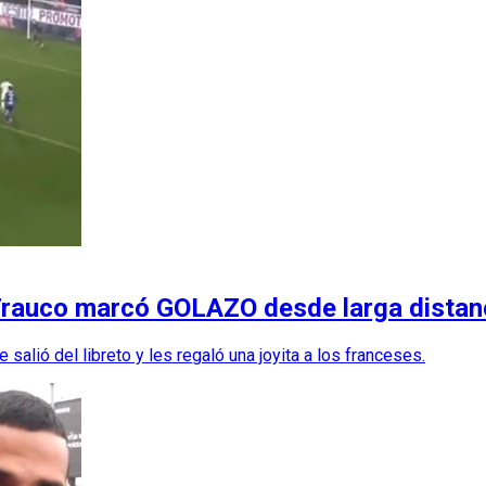
 Trauco marcó GOLAZO desde larga distanc
 salió del libreto y les regaló una joyita a los franceses.