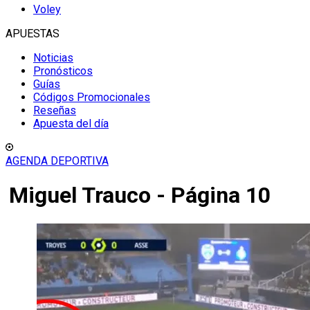
Voley
APUESTAS
Noticias
Pronósticos
Guías
Códigos Promocionales
Reseñas
Apuesta del día
AGENDA DEPORTIVA
Miguel Trauco - Página 10