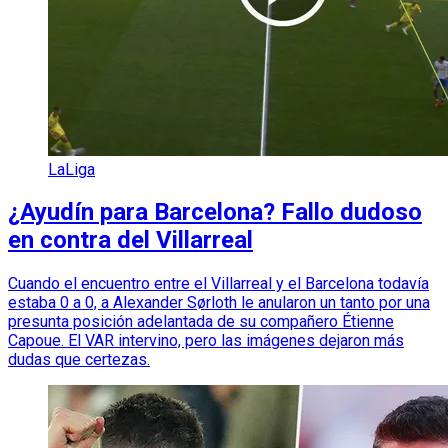
LaLiga
¿Ayudín para Barcelona? Fallo dudoso
en contra del Villarreal
Cuando el encuentro entre el Villarreal y el Barcelona todavía
estaba 0 a 0, a Alexander Sørloth le anularon un tanto por una
presunta posición adelantada de su compañero Étienne
Capoue. El VAR intervino, pero las imágenes dejaron más
dudas que certezas.