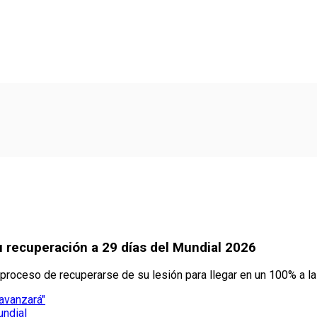
 recuperación a 29 días del Mundial 2026
en proceso de recuperarse de su lesión para llegar en un 100% a 
 avanzará"
undial