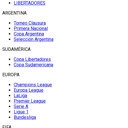
LIBERTADORES
ARGENTINA
Torneo Clausura
Primera Nacional
Copa Argentina
Selección Argentina
SUDAMÉRICA
Copa Libertadores
Copa Sudamericana
EUROPA
Champions League
Europa League
LaLiga
Premier League
Serie A
Ligue 1
Bundesliga
FIFA