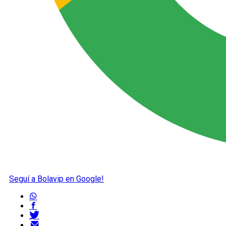
Seguí a Bolavip en Google!