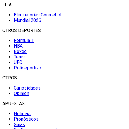
FIFA
Eliminatorias Conmebol
Mundial 2026
OTROS DEPORTES
Fórmula 1
NBA
Boxeo
Tenis
UFC
Polideportivo
OTROS
Curiosidades
Opinión
APUESTAS
Noticias
Pronósticos
Guías