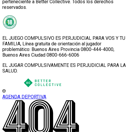
perteneciente a Better Collective. Todos los derechos
reservados.
EL JUEGO COMPULSIVO ES PERJUDICIAL PARA VOS Y TU
FAMILIA, Línea gratuita de orientación al jugador
problemático: Buenos Aires Provincia 0800-444-4000,
Buenos Aires Ciudad 0800-666-6006
EL JUGAR COMPULSIVAMENTE ES PERJUDICIAL PARA LA
SALUD.
AGENDA DEPORTIVA