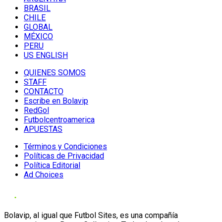
BRASIL
CHILE
GLOBAL
MÉXICO
PERU
US ENGLISH
QUIENES SOMOS
STAFF
CONTACTO
Escribe en Bolavip
RedGol
Futbolcentroamerica
APUESTAS
Términos y Condiciones
Políticas de Privacidad
Política Editorial
Ad Choices
Bolavip, al igual que Futbol Sites, es una compañía