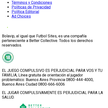
Términos y Condiciones
Políticas de Privacidad
Política Editorial
Ad Choices
Bolavip, al igual que Futbol Sites, es una compañía
perteneciente a Better Collective. Todos los derechos
reservados.
EL JUEGO COMPULSIVO ES PERJUDICIAL PARA VOS Y TU
FAMILIA, Línea gratuita de orientación al jugador
problemático: Buenos Aires Provincia 0800-444-4000,
Buenos Aires Ciudad 0800-666-6006
EL JUGAR COMPULSIVAMENTE ES PERJUDICIAL PARA LA
SALUD.