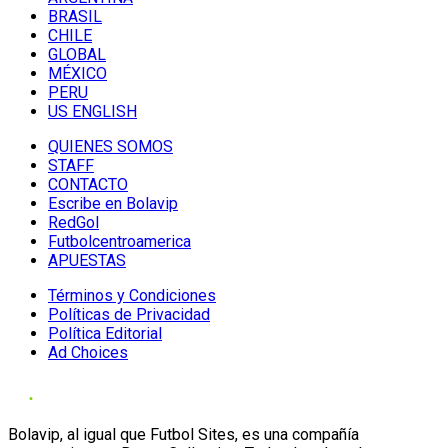
BRASIL
CHILE
GLOBAL
MÉXICO
PERU
US ENGLISH
QUIENES SOMOS
STAFF
CONTACTO
Escribe en Bolavip
RedGol
Futbolcentroamerica
APUESTAS
Términos y Condiciones
Políticas de Privacidad
Política Editorial
Ad Choices
Bolavip, al igual que Futbol Sites, es una compañía