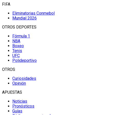
FIFA
Eliminatorias Conmebol
Mundial 2026
OTROS DEPORTES
Fórmula 1
NBA
Boxeo
Tenis
UFC
Polideportivo
OTROS
Curiosidades
Opinión
APUESTAS
Noticias
Pronósticos
Guías