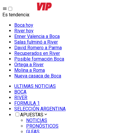
Es tendencia
:
Boca hoy
River hoy
Enner Valencia a Boca
Salas fulminó a River
David Romero a Parma
Recuperados en River
Posible formación Boca
Ortega a River
Molina a Roma
Nueva casaca de Boca
ULTIMAS NOTICIAS
BOCA
RIVER
FORMULA 1
SELECCIÓN ARGENTINA
APUESTAS
NOTICIAS
PRONÓSTICOS
GUÍAS