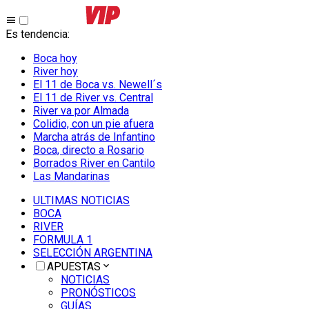
Es tendencia
:
Boca hoy
River hoy
El 11 de Boca vs. Newell´s
El 11 de River vs. Central
River va por Almada
Colidio, con un pie afuera
Marcha atrás de Infantino
Boca, directo a Rosario
Borrados River en Cantilo
Las Mandarinas
ULTIMAS NOTICIAS
BOCA
RIVER
FORMULA 1
SELECCIÓN ARGENTINA
APUESTAS
NOTICIAS
PRONÓSTICOS
GUÍAS