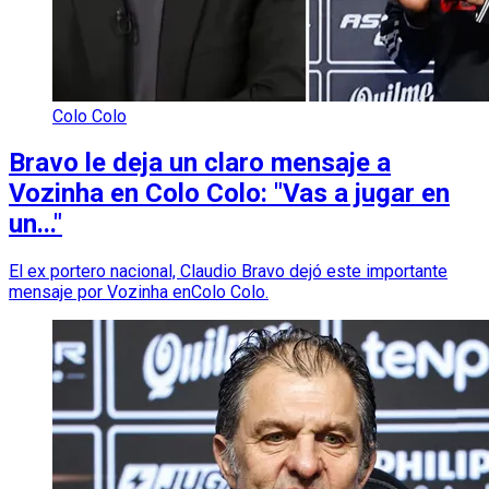
Colo Colo
Bravo le deja un claro mensaje a
Vozinha en Colo Colo: "Vas a jugar en
un..."
El ex portero nacional, Claudio Bravo dejó este importante
mensaje por Vozinha enColo Colo.