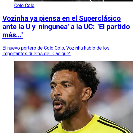
Colo Colo
Vozinha ya piensa en el Superclásico
ante la U y 'ningunea' a la UC: "El partido
más..."
El nuevo portero de Colo Colo, Vozinha habló de los
importantes duelos del 'Cacique'.