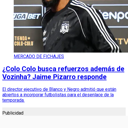
MERCADO DE FICHAJES
¿Colo Colo busca refuerzos además de
Vozinha? Jaime Pizarro responde
El director ejecutivo de Blanco y Negro admitió que están
abiertos a incorporar futbolistas para el desenlace de la
temporada.
Publicidad