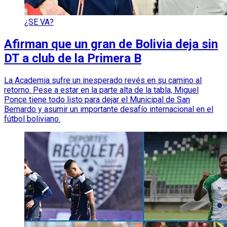
¿SE VA?
Afirman que un gran de Bolivia deja sin
DT a club de la Primera B
La Academia sufre un inesperado revés en su camino al
retorno. Pese a estar en la parte alta de la tabla, Miguel
Ponce tiene todo listo para dejar el Municipal de San
Bernardo y asumir un importante desafío internacional en el
fútbol boliviano.