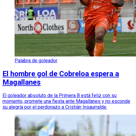
Palabra de goleador
El hombre gol de Cobreloa espera a
Magallanes
El goleador absoluto de la Primera B está feliz con su
momento, promete una fiesta ante Magallanes y no esconde
su alegría por el perdonazo a Cristián Insaurralde.