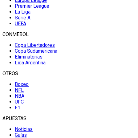
Europa League
Premier League
La Liga
Serie A
UEFA
CONMEBOL
Copa Libertadores
Copa Sudamericana
Eliminatorias
Liga Argentina
OTROS
Boxeo
NFL
NBA
UFC
F1
APUESTAS
Noticias
Guías