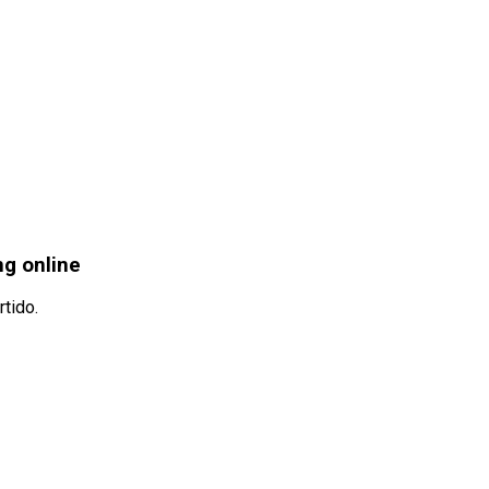
ng online
tido.