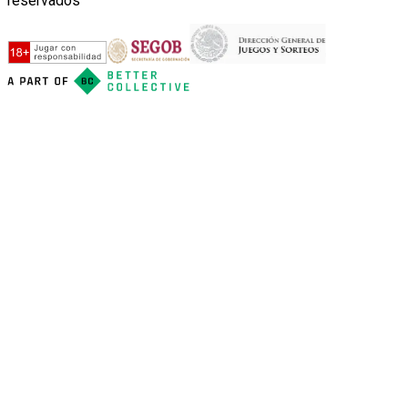
reservados