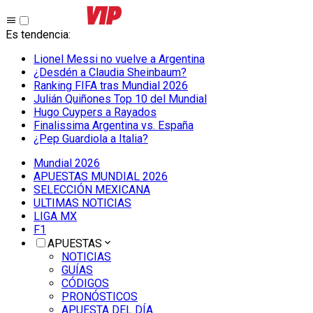
Es tendencia
:
Lionel Messi no vuelve a Argentina
¿Desdén a Claudia Sheinbaum?
Ranking FIFA tras Mundial 2026
Julián Quiñones Top 10 del Mundial
Hugo Cuypers a Rayados
Finalissima Argentina vs. España
¿Pep Guardiola a Italia?
Mundial 2026
APUESTAS MUNDIAL 2026
SELECCIÓN MEXICANA
ULTIMAS NOTICIAS
LIGA MX
F1
APUESTAS
NOTICIAS
GUÍAS
CÓDIGOS
PRONÓSTICOS
APUESTA DEL DÍA