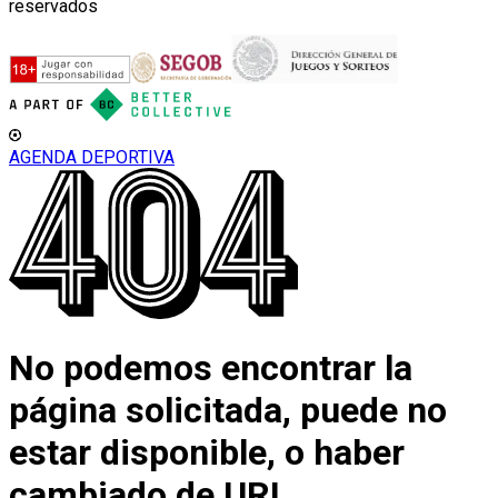
reservados
AGENDA DEPORTIVA
No podemos encontrar la
página solicitada, puede no
estar disponible, o haber
cambiado de URL