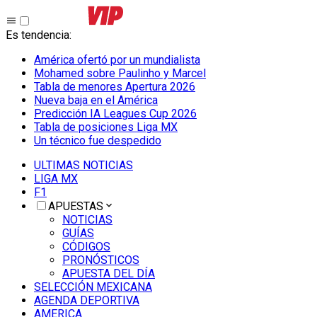
Es tendencia
:
América ofertó por un mundialista
Mohamed sobre Paulinho y Marcel
Tabla de menores Apertura 2026
Nueva baja en el América
Predicción IA Leagues Cup 2026
Tabla de posiciones Liga MX
Un técnico fue despedido
ULTIMAS NOTICIAS
LIGA MX
F1
APUESTAS
NOTICIAS
GUÍAS
CÓDIGOS
PRONÓSTICOS
APUESTA DEL DÍA
SELECCIÓN MEXICANA
AGENDA DEPORTIVA
AMERICA