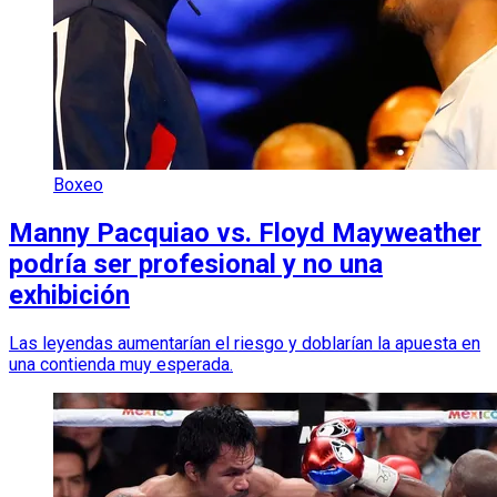
Boxeo
Manny Pacquiao vs. Floyd Mayweather
podría ser profesional y no una
exhibición
Las leyendas aumentarían el riesgo y doblarían la apuesta en
una contienda muy esperada.