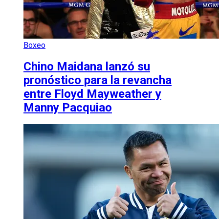
Boxeo
Chino Maidana lanzó su
pronóstico para la revancha
entre Floyd Mayweather y
Manny Pacquiao