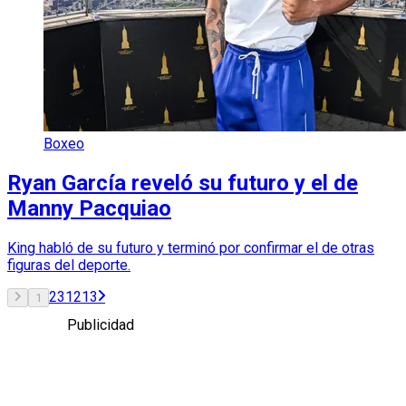
Boxeo
Ryan García reveló su futuro y el de
Manny Pacquiao
King habló de su futuro y terminó por confirmar el de otras
figuras del deporte.
2
3
12
13
1
Publicidad