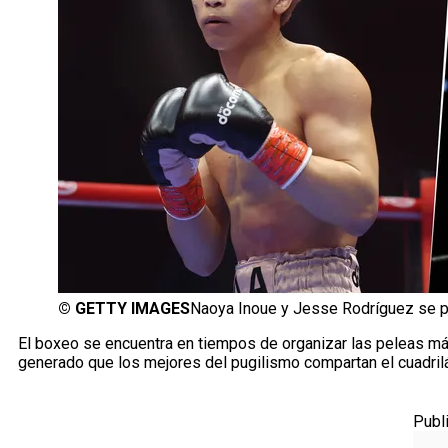
©
GETTY IMAGES
Naoya Inoue y Jesse Rodríguez se p
El boxeo se encuentra en tiempos de organizar las peleas má
generado que los mejores del pugilismo compartan el cuadrilá
Publ