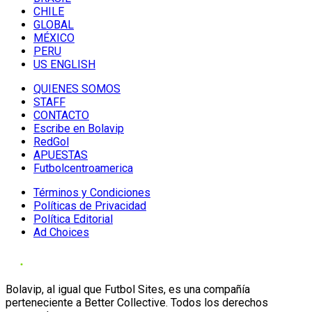
CHILE
GLOBAL
MÉXICO
PERU
US ENGLISH
QUIENES SOMOS
STAFF
CONTACTO
Escribe en Bolavip
RedGol
APUESTAS
Futbolcentroamerica
Términos y Condiciones
Políticas de Privacidad
Política Editorial
Ad Choices
Bolavip, al igual que Futbol Sites, es una compañía
perteneciente a Better Collective. Todos los derechos