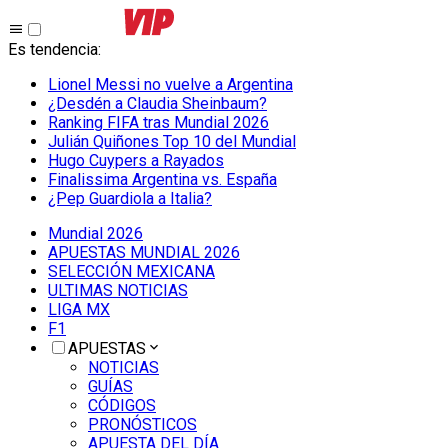
Es tendencia
:
Lionel Messi no vuelve a Argentina
¿Desdén a Claudia Sheinbaum?
Ranking FIFA tras Mundial 2026
Julián Quiñones Top 10 del Mundial
Hugo Cuypers a Rayados
Finalissima Argentina vs. España
¿Pep Guardiola a Italia?
Mundial 2026
APUESTAS MUNDIAL 2026
SELECCIÓN MEXICANA
ULTIMAS NOTICIAS
LIGA MX
F1
APUESTAS
NOTICIAS
GUÍAS
CÓDIGOS
PRONÓSTICOS
APUESTA DEL DÍA