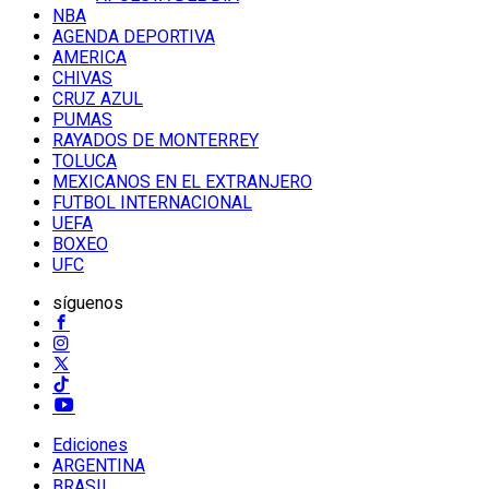
NBA
AGENDA DEPORTIVA
AMERICA
CHIVAS
CRUZ AZUL
PUMAS
RAYADOS DE MONTERREY
TOLUCA
MEXICANOS EN EL EXTRANJERO
FUTBOL INTERNACIONAL
UEFA
BOXEO
UFC
síguenos
Ediciones
ARGENTINA
BRASIL