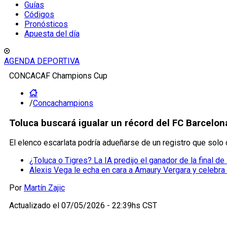
Guías
Códigos
Pronósticos
Apuesta del día
AGENDA DEPORTIVA
CONCACAF Champions Cup
/
Concachampions
Toluca buscará igualar un récord del FC Barcelon
El elenco escarlata podría adueñarse de un registro que solo os
¿Toluca o Tigres? La IA predijo el ganador de la final 
Alexis Vega le echa en cara a Amaury Vergara y celebra
Por
Martín Zajic
Actualizado el
07/05/2026 - 22:39hs CST