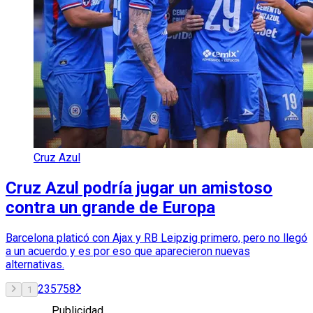
Cruz Azul
Cruz Azul podría jugar un amistoso
contra un grande de Europa
Barcelona platicó con Ajax y RB Leipzig primero, pero no llegó
a un acuerdo y es por eso que aparecieron nuevas
alternativas.
2
3
57
58
1
Publicidad